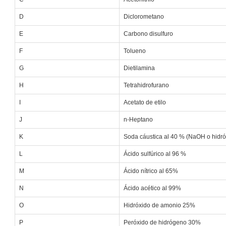
D
Diclorometano
E
Carbono disulfuro
F
Tolueno
G
Dietilamina
H
Tetrahidrofurano
I
Acetato de etilo
J
n-Heptano
K
Soda cáustica al 40 % (NaOH o hidró
L
Ácido sulfúrico al 96 %
M
Ácido nítrico al 65%
N
Ácido acético al 99%
O
Hidróxido de amonio 25%
P
Peróxido de hidrógeno 30%