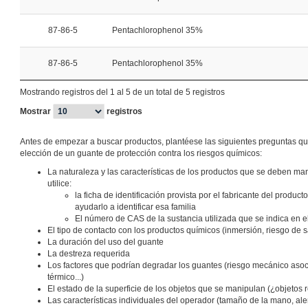
87-86-5
Pentachlorophenol 35%
87-86-5
Pentachlorophenol 35%
Mostrando registros del 1 al 5 de un total de 5 registros
Mostrar
registros
Antes de empezar a buscar productos, plantéese las siguientes preguntas qu
elección de un guante de protección contra los riesgos químicos:
La naturaleza y las características de los productos que se deben manip
utilice:
la ficha de identificación provista por el fabricante del produc
ayudarlo a identificar esa familia
El número de CAS de la sustancia utilizada que se indica en e
El tipo de contacto con los productos químicos (inmersión, riesgo de 
La duración del uso del guante
La destreza requerida
Los factores que podrían degradar los guantes (riesgo mecánico asoci
térmico...)
El estado de la superficie de los objetos que se manipulan (¿objetos 
Las características individuales del operador (tamaño de la mano, aler