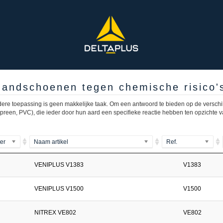
andschoenen tegen chemische risico'
dere toepassing is geen makkelijke taak. Om een antwoord te bieden op de versch
eopreen, PVC), die ieder door hun aard een specifieke reactie hebben ten opzichte
ter
Naam artikel
Ref.
VENIPLUS V1383
V1383
VENIPLUS V1500
V1500
NITREX VE802
VE802