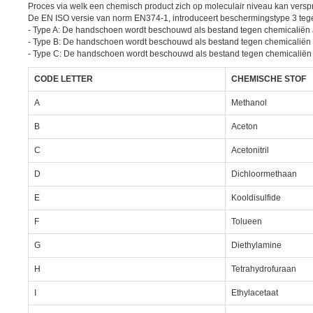
Proces via welk een chemisch product zich op moleculair niveau kan vers
De EN ISO versie van norm EN374-1, introduceert beschermingstype 3 teg
- Type A: De handschoen wordt beschouwd als bestand tegen chemicaliën als 
- Type B: De handschoen wordt beschouwd als bestand tegen chemicaliën als 
- Type C: De handschoen wordt beschouwd als bestand tegen chemicaliën als 
CODE LETTER
CHEMISCHE STOF
A
Methanol
B
Aceton
C
Acetonitril
D
Dichloormethaan
E
Kooldisulfide
F
Tolueen
G
Diethylamine
H
Tetrahydrofuraan
I
Ethylacetaat