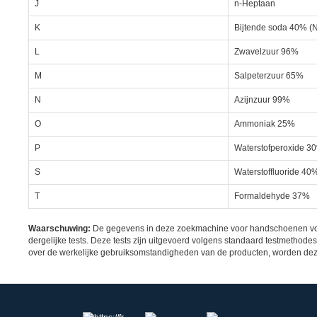
J
n-Heptaan
K
Bijtende soda 40% (
L
Zwavelzuur 96%
M
Salpeterzuur 65%
N
Azijnzuur 99%
O
Ammoniak 25%
P
Waterstofperoxide 3
S
Waterstoffluoride 40
T
Formaldehyde 37%
Waarschuwing:
De gegevens in deze zoekmachine voor handschoenen voor 
dergelijke tests. Deze tests zijn uitgevoerd volgens standaard testmethod
over de werkelijke gebruiksomstandigheden van de producten, worden deze 