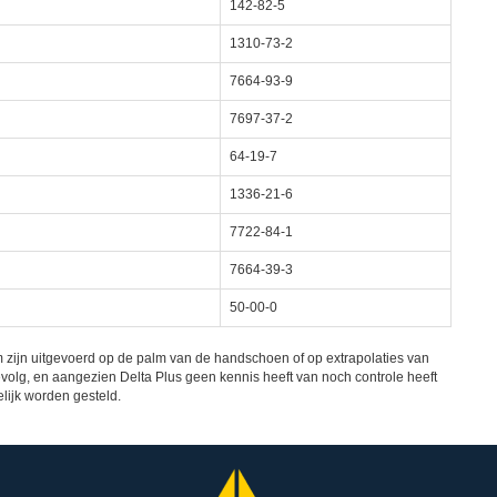
142-82-5
1310-73-2
7664-93-9
7697-37-2
64-19-7
1336-21-6
7722-84-1
7664-39-3
50-00-0
 zijn uitgevoerd op de palm van de handschoen of op extrapolaties van
volg, en aangezien Delta Plus geen kennis heeft van noch controle heeft
lijk worden gesteld.