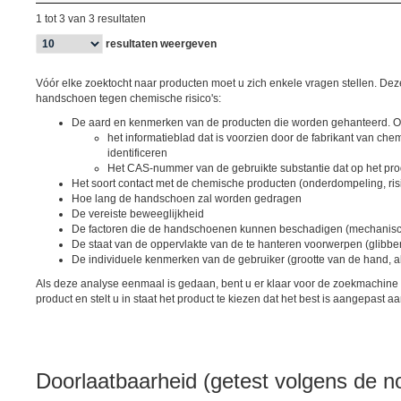
1 tot 3 van 3 resultaten
resultaten weergeven
Vóór elke zoektocht naar producten moet u zich enkele vragen stellen. D
handschoen tegen chemische risico's:
De aard en kenmerken van de producten die worden gehanteerd. Om 
het informatieblad dat is voorzien door de fabrikant van ch
identificeren
Het CAS-nummer van de gebruikte substantie dat op het pro
Het soort contact met de chemische producten (onderdompeling, ris
Hoe lang de handschoen zal worden gedragen
De vereiste beweeglijkheid
De factoren die de handschoenen kunnen beschadigen (mechanisch, e
De staat van de oppervlakte van de te hanteren voorwerpen (glibb
De individuele kenmerken van de gebruiker (grootte van de hand, a
Als deze analyse eenmaal is gedaan, bent u er klaar voor de zoekmachine 
product en stelt u in staat het product te kiezen dat het best is aangepast 
Doorlaatbaarheid (getest volgens de