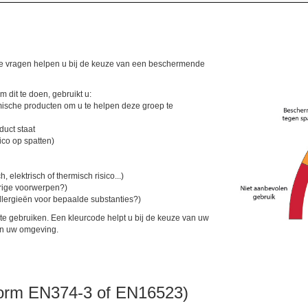
eze vragen helpen u bij de keuze van een beschermende
dit te doen, gebruikt u:
emische producten om u te helpen deze groep te
duct staat
ico op spatten)
lektrisch of thermisch risico...)
erige voorwerpen?)
llergieën voor bepaalde substanties?)
te gebruiken. Een kleurcode helpt u bij de keuze van uw
aan uw omgeving.
 norm EN374-3 of EN16523)