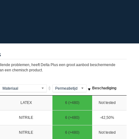
s
illende problemen, heeft Delta Plus een groot aanbod beschermende
 van een chemisch product.
Beschadiging
Materiaal
Permeatietijd
LATEX
6 (>480)
Not tested
NITRILE
6 (>480)
-42,50%
NITRILE
6 (>480)
Not tested