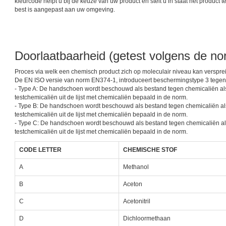
kleurcode helpt u bij de keuze van uw product en stelt u in staat het product t
best is aangepast aan uw omgeving.
Doorlaatbaarheid (getest volgens de 
Proces via welk een chemisch product zich op moleculair niveau kan verspr
De EN ISO versie van norm EN374-1, introduceert beschermingstype 3 tegen
- Type A: De handschoen wordt beschouwd als bestand tegen chemicaliën als z
testchemicaliën uit de lijst met chemicaliën bepaald in de norm.
- Type B: De handschoen wordt beschouwd als bestand tegen chemicaliën als z
testchemicaliën uit de lijst met chemicaliën bepaald in de norm.
- Type C: De handschoen wordt beschouwd als bestand tegen chemicaliën als 
testchemicaliën uit de lijst met chemicaliën bepaald in de norm.
CODE LETTER
CHEMISCHE STOF
A
Methanol
B
Aceton
C
Acetonitril
D
Dichloormethaan