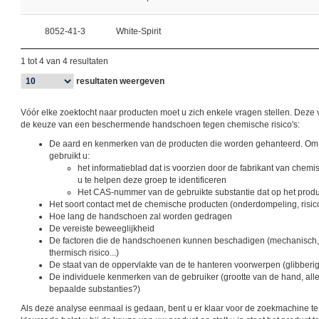
8052-41-3
White-Spirit
1 tot 4 van 4 resultaten
resultaten weergeven
Vóór elke zoektocht naar producten moet u zich enkele vragen stellen. Deze 
de keuze van een beschermende handschoen tegen chemische risico's:
De aard en kenmerken van de producten die worden gehanteerd. Om d
gebruikt u:
het informatieblad dat is voorzien door de fabrikant van chem
u te helpen deze groep te identificeren
Het CAS-nummer van de gebruikte substantie dat op het produ
Het soort contact met de chemische producten (onderdompeling, risic
Hoe lang de handschoen zal worden gedragen
De vereiste beweeglijkheid
De factoren die de handschoenen kunnen beschadigen (mechanisch, e
thermisch risico...)
De staat van de oppervlakte van de te hanteren voorwerpen (glibber
De individuele kenmerken van de gebruiker (grootte van de hand, all
bepaalde substanties?)
Als deze analyse eenmaal is gedaan, bent u er klaar voor de zoekmachine t