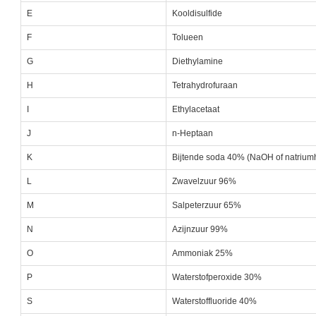
E
Kooldisulfide
F
Tolueen
G
Diethylamine
H
Tetrahydrofuraan
I
Ethylacetaat
J
n-Heptaan
K
Bijtende soda 40% (NaOH of natrium
L
Zwavelzuur 96%
M
Salpeterzuur 65%
N
Azijnzuur 99%
O
Ammoniak 25%
P
Waterstofperoxide 30%
S
Waterstoffluoride 40%